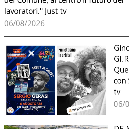
lavoratori." Just tv
06/08/2026
Gino
GI.R
Ques
con 
tv
06/
DE 