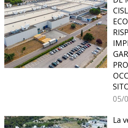
CISL
ECO
RIS
IMP
GAR
PRO
OCC
SIT
05/
La v