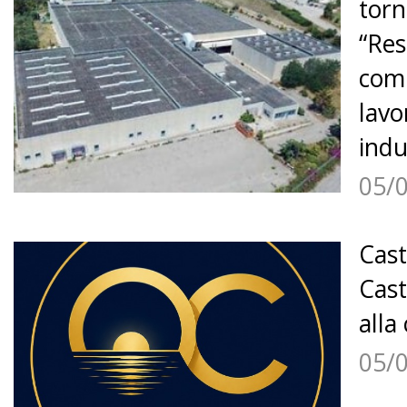
torn
“Res
comu
lavo
indus
05/
Cast
Cast
alla 
05/