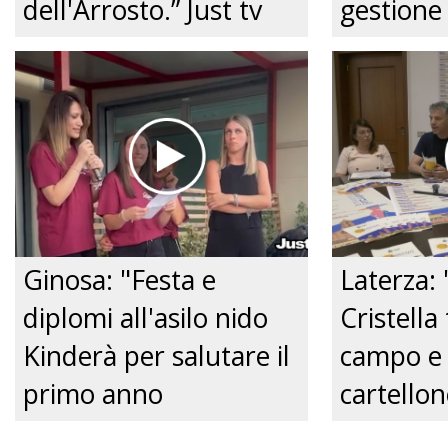
dell'Arrosto.” Just tv
gestione 
per vesti
piccoli." 
Ginosa: "Festa e
Laterza: 
diplomi all'asilo nido
Cristella
Kinderà per salutare il
campo e 
primo anno
cartellon
educativo."
2026." Ju