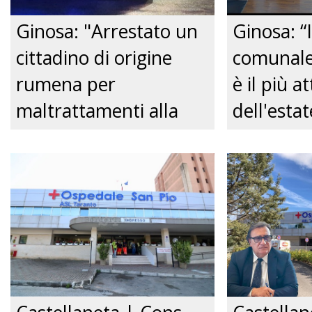
Ginosa: "Arrestato un
Ginosa: “I
cittadino di origine
comunale 
rumena per
è il più a
maltrattamenti alla
dell'esta
convivente." Just tv
Comitato 
centro del
Just tv