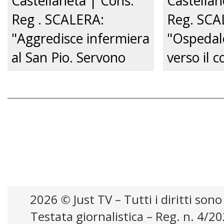
Castellaneta | Cons.
Castellan
Reg . SCALERA:
Reg. SCA
"Aggredisce infermiera
"Ospedal
al San Pio. Servono
verso il co
pene certe e tolleranza
Governo 
zero.”
venga sub
audizione.
2026 © Just TV – Tutti i diritti sono
Testata giornalistica – Reg. n. 4/2