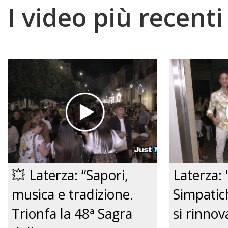
I video più recenti
💥 Laterza: “Sapori,
Laterza: 
musica e tradizione.
Simpatic
Trionfa la 48ª Sagra
si rinno