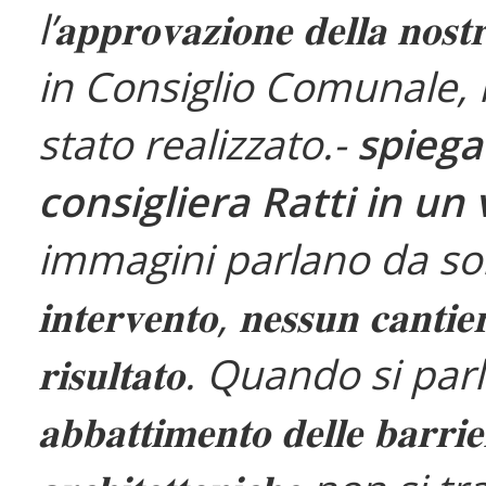
l’𝐚𝐩𝐩𝐫𝐨𝐯𝐚𝐳𝐢𝐨𝐧𝐞 𝐝𝐞𝐥𝐥𝐚 𝐧𝐨𝐬𝐭
in Consiglio Comunale,
stato realizzato.-
spiega
consigliera Ratti in un
immagini parlano da sole 𝐧
𝐢𝐧𝐭𝐞𝐫𝐯𝐞𝐧𝐭𝐨, 𝐧𝐞𝐬𝐬𝐮𝐧 𝐜𝐚𝐧𝐭𝐢𝐞
𝐫𝐢𝐬𝐮𝐥𝐭𝐚𝐭𝐨. Quando si par
𝐚𝐛𝐛𝐚𝐭𝐭𝐢𝐦𝐞𝐧𝐭𝐨 𝐝𝐞𝐥𝐥𝐞 𝐛𝐚𝐫𝐫𝐢𝐞