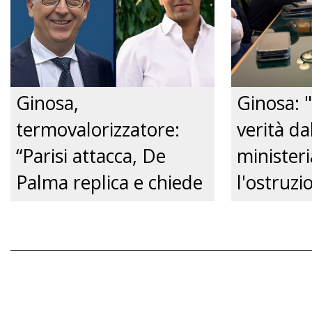
Just tv
Ginosa,
Ginosa: "
termovalorizzatore:
verità da
“Parisi attacca, De
ministeri
Palma replica e chiede
l'ostruzi
un confronto
Comune, 
pubblico.” Just tv
futuro de
Just tv