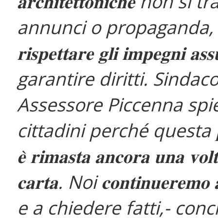
𝐚𝐫𝐜𝐡𝐢𝐭𝐞𝐭𝐭𝐨𝐧𝐢𝐜𝐡𝐞 non s
annunci o propaganda,
𝐫𝐢𝐬𝐩𝐞𝐭𝐭𝐚𝐫𝐞 𝐠𝐥𝐢 𝐢𝐦𝐩𝐞𝐠𝐧𝐢 𝐚𝐬
garantire diritti. Sindaco
Assessore Piccenna spi
cittadini perché questa 𝐩𝐫
𝐞̀ 𝐫𝐢𝐦𝐚𝐬𝐭𝐚 𝐚𝐧𝐜𝐨𝐫𝐚 𝐮𝐧𝐚 𝐯𝐨𝐥𝐭
𝐜𝐚𝐫𝐭𝐚. Noi 𝐜𝐨𝐧𝐭𝐢𝐧𝐮𝐞𝐫𝐞𝐦𝐨 𝐚 
e a chiedere fatti,- conc