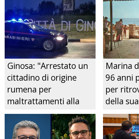
Ginosa: "Arrestato un
Marina d
cittadino di origine
96 anni 
rumena per
per ritrov
maltrattamenti alla
della sua
convivente." Just tv
Nonnina 
confusio
dalla Pol