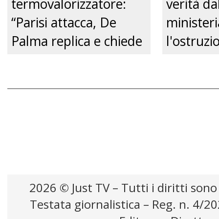
termovalorizzatore:
verità da
“Parisi attacca, De
ministeri
Palma replica e chiede
l'ostruzi
un confronto
Comune, 
pubblico.” Just tv
futuro de
Just tv
2026 © Just TV – Tutti i diritti sono
Testata giornalistica – Reg. n. 4/2