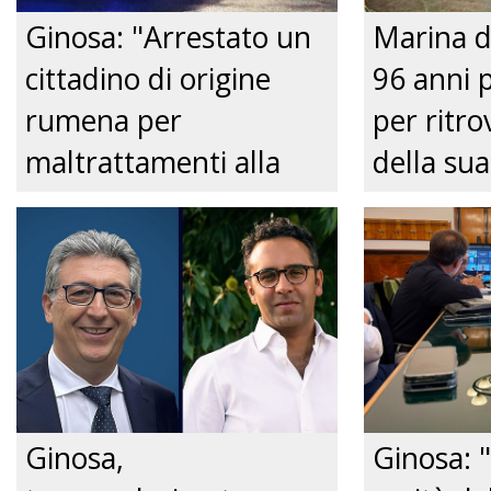
Ginosa: "Arrestato un
Marina d
cittadino di origine
96 anni 
rumena per
per ritrov
maltrattamenti alla
della sua
convivente." Just tv
Nonnina 
confusio
dalla Pol
Just tv
Ginosa,
Ginosa: "