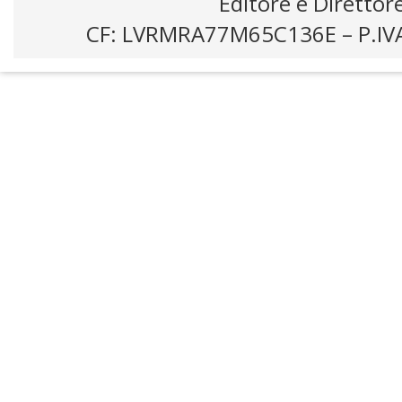
Editore e Direttor
CF: LVRMRA77M65C136E – P.IV