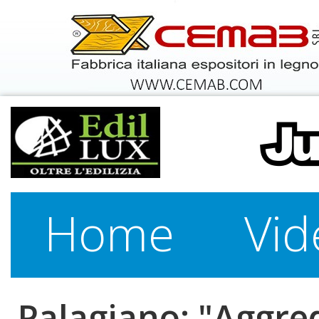
Home
Vid
Palagiano: "Aggred