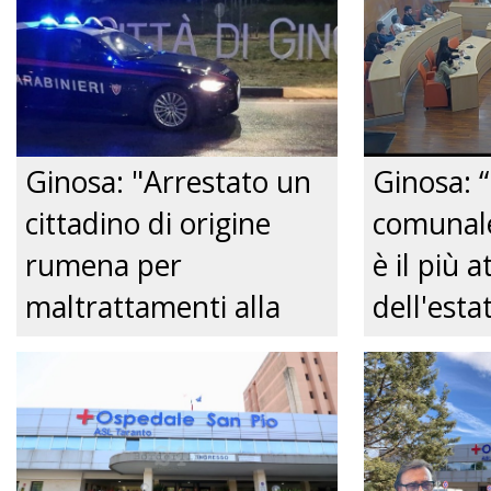
Ginosa: "Arrestato un
Ginosa: “
cittadino di origine
comunale
rumena per
è il più a
maltrattamenti alla
dell'est
convivente." Just tv
Comitato
centro de
Just tv