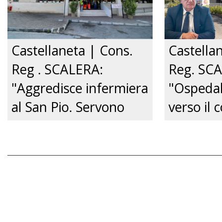
Castellaneta | Cons.
Castella
Reg . SCALERA:
Reg. SC
"Aggredisce infermiera
"Ospedal
al San Pio. Servono
verso il c
pene certe e tolleranza
Governo 
zero.”
venga su
audizione