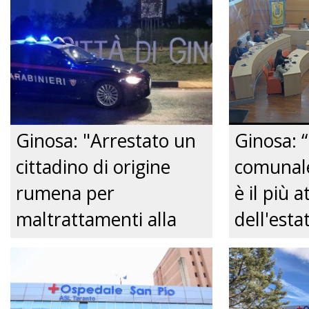
Ginosa: "Arrestato un
Ginosa: “
cittadino di origine
comunale
rumena per
è il più a
maltrattamenti alla
dell'est
convivente." Just tv
Comitato
centro de
Just tv