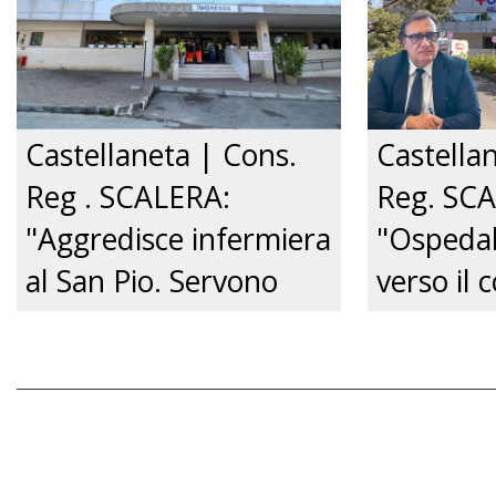
Castellaneta | Cons.
Castella
Reg . SCALERA:
Reg. SC
"Aggredisce infermiera
"Ospedal
al San Pio. Servono
verso il c
pene certe e tolleranza
Governo 
zero.”
venga su
audizione