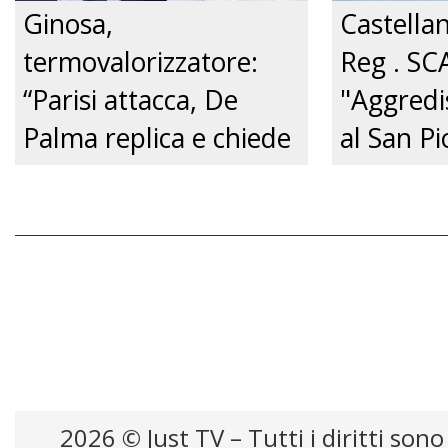
Ginosa,
Castella
termovalorizzatore:
Reg . SC
“Parisi attacca, De
"Aggredi
Palma replica e chiede
al San Pi
un confronto
pene cert
pubblico.” Just tv
zero.”
2026 © Just TV – Tutti i diritti sono