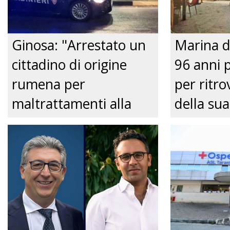
Ginosa: "Arrestato un
Marina d
cittadino di origine
96 anni 
rumena per
per ritrov
maltrattamenti alla
della sua
convivente." Just tv
Nonnina 
confusio
dalla Pol
Just tv