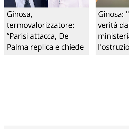
Ginosa,
Ginosa: "
termovalorizzatore:
verità da
“Parisi attacca, De
ministeri
Palma replica e chiede
l'ostruzi
un confronto
Comune, 
pubblico.” Just tv
futuro de
Just tv