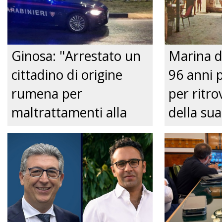
Ginosa: "Arrestato un
Marina d
cittadino di origine
96 anni 
rumena per
per ritrov
maltrattamenti alla
della sua
convivente." Just tv
Nonnina 
confusio
dalla Pol
Just tv