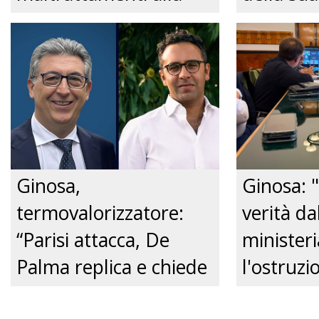
convivente." Just tv
Nonnina 
confusio
dalla Pol
Just tv
Ginosa,
Ginosa: "
termovalorizzatore:
verità da
“Parisi attacca, De
ministeri
Palma replica e chiede
l'ostruzi
un confronto
Comune, 