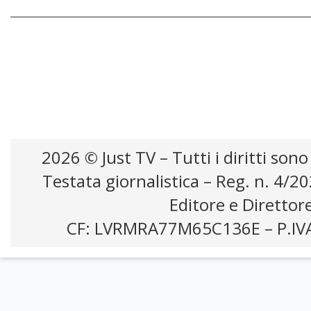
pubblico.” Just tv
futuro de
Just tv
2026 © Just TV – Tutti i diritti sono
Testata giornalistica – Reg. n. 4/2
Editore e Direttor
CF: LVRMRA77M65C136E – P.IV