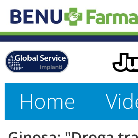
Home
Vid
Ginosa: "Droga tra