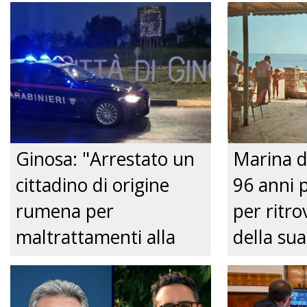
Ginosa: "Arrestato un
Marina d
cittadino di origine
96 anni 
rumena per
per ritrov
maltrattamenti alla
della sua
convivente." Just tv
Nonnina 
confusio