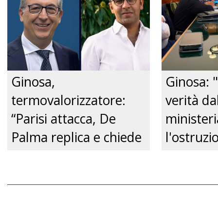
dalla Pol
Just tv
Ginosa,
Ginosa: "
termovalorizzatore:
verità da
“Parisi attacca, De
ministeri
Palma replica e chiede
l'ostruzi
un confronto
Comune, 
pubblico.” Just tv
futuro de
Just tv