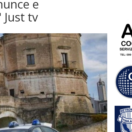
nunce e
 Just tv