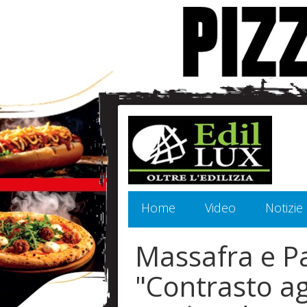
Home
Video
Notizie
Massafra e P
"Contrasto ag