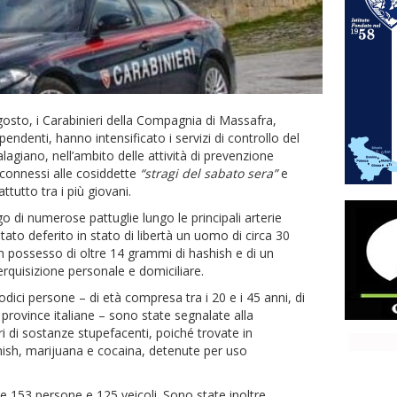
gosto, i Carabinieri della Compagnia di Massafra,
ipendenti, hanno intensificato i servizi di controllo del
lagiano, nell’ambito delle attività di prevenzione
 connessi alle cosiddette
“stragi del sabato sera”
e
ttutto tra i più giovani.
ego di numerose pattuglie lungo le principali arterie
tato deferito in stato di libertà un uomo di circa 30
in possesso di oltre 14 grammi di hashish e di un
perquisizione personale e domiciliare.
ci persone – di età compresa tra i 20 e i 45 anni, di
 province italiane – sono state segnalate alla
 di sostanze stupefacenti, poiché trovate in
ish, marijuana e cocaina, detenute per uso
e 153 persone e 125 veicoli. Sono state inoltre