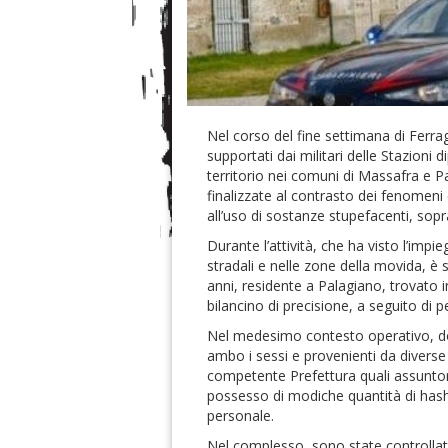
Nel corso del fine settimana di Ferra
supportati dai militari delle Stazioni d
territorio nei comuni di Massafra e Pa
finalizzate al contrasto dei fenomeni
all’uso di sostanze stupefacenti, sopra
Durante l’attività, che ha visto l’impi
stradali e nelle zone della movida, è s
anni, residente a Palagiano, trovato 
bilancino di precisione, a seguito di 
Nel medesimo contesto operativo, dodi
ambo i sessi e provenienti da diverse
competente Prefettura quali assuntori
possesso di modiche quantità di hash
personale.
Nel complesso, sono state controllat