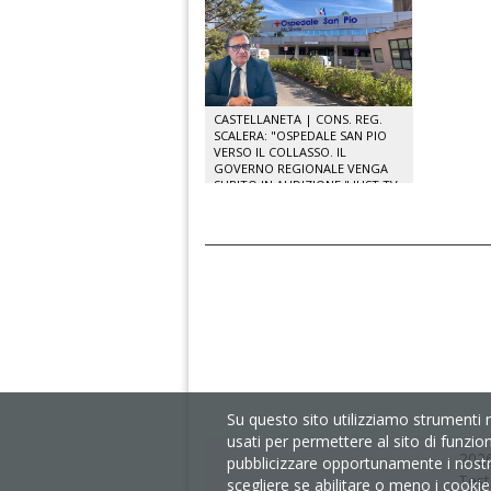
CASTELLANETA | CONS. REG.
SCALERA: "OSPEDALE SAN PIO
VERSO IL COLLASSO. IL
GOVERNO REGIONALE VENGA
SUBITO IN AUDIZIONE." JUST TV
Su questo sito utilizziamo strumenti 
usati per permettere al sito di funzio
2026
pubblicizzare opportunamente i nostri 
Test
scegliere se abilitare o meno i cookie s