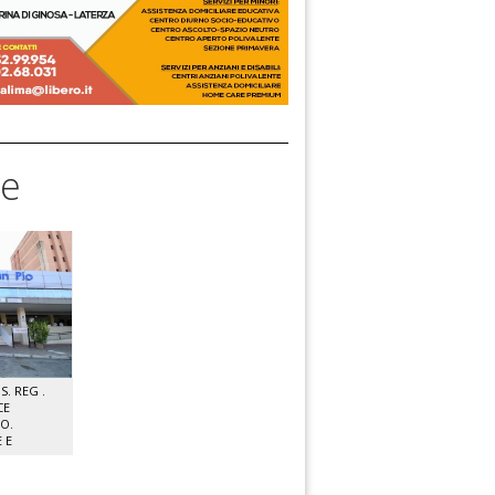
se
. REG .
CE
IO.
 E