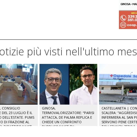
notizie più visti nell'ultimo me
IL CONSIGLIO
GINOSA,
CASTELLANETA | CONS
DEL 23 LUGLIO È IL
TERMOVALORIZZATORE: “PARISI
SCALERA: "AGGREDIS
O DELL'ESTATE. PUMS
ATTACCA, DE PALMA REPLICA E
INFERMIERA AL SAN P
O DI FRAZIONE AL
CHIEDE UN CONFRONTO
SERVONO PENE CERTE
L DIBATTITO.” JUST
PUBBLICO.” JUST TV
TOLLERANZA ZERO.”