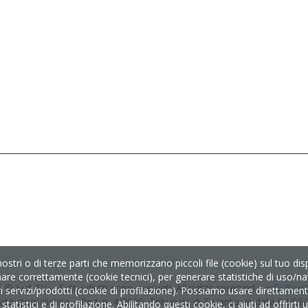
nostri o di terze parti che memorizzano piccoli file (cookie) sul tuo d
nare correttamente (cookie tecnici), per generare statistiche di uso/nav
 © Just TV – Tutti i diritti sono riservati. All rights reserved –
info@just-
servizi/prodotti (cookie di profilazione). Possiamo usare direttamente i
ata giornalistica – Reg. n. 4/2020, Tribunale di Taranto, in data 04/08
tatistici e di profilazione. Abilitando questi cookie, ci aiuti ad offrirt