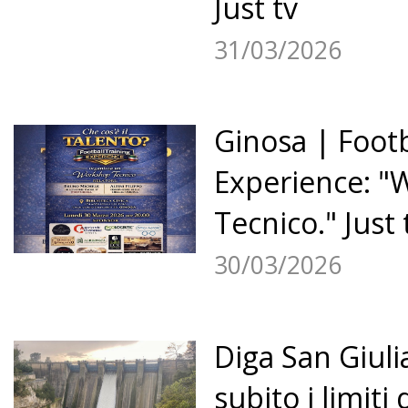
Just tv
31/03/2026
Ginosa | Footb
«
22
23
24
25
26
Experience: 
27
28
29
30
31
32
Tecnico." Just 
»
30/03/2026
Diga San Giuli
subito i limiti 