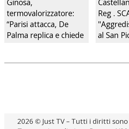
Ginosa,
Castella
termovalorizzatore:
Reg . SC
“Parisi attacca, De
"Aggredi
Palma replica e chiede
al San Pi
un confronto
pene cert
pubblico.” Just tv
zero.”
2026 © Just TV – Tutti i diritti sono