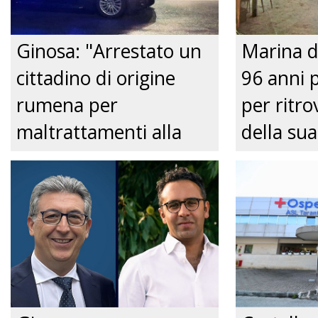
Ginosa: "Arrestato un
Marina d
cittadino di origine
96 anni 
rumena per
per ritrov
maltrattamenti alla
della sua
convivente." Just tv
Nonnina 
confusio
dalla Pol
Just tv