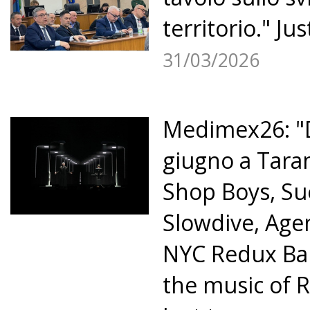
territorio." Jus
31/03/2026
Medimex26: "D
giugno a Tara
Shop Boys, Su
Slowdive, Age
NYC Redux Ba
the music of 