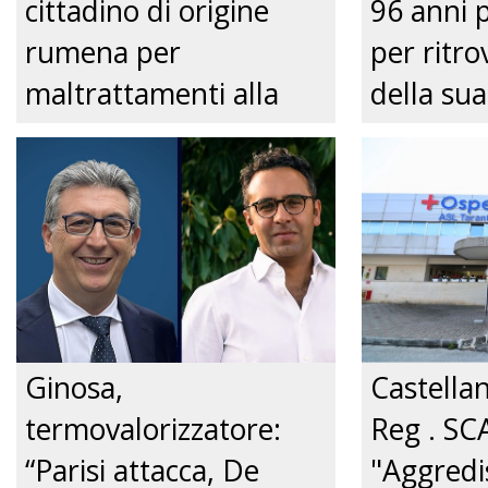
cittadino di origine
96 anni 
rumena per
per ritrov
maltrattamenti alla
della sua
convivente." Just tv
Nonnina 
confusio
dalla Pol
Just tv
Ginosa,
Castella
termovalorizzatore:
Reg . SC
“Parisi attacca, De
"Aggredi