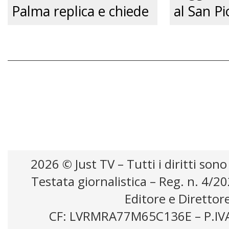
Palma replica e chiede
al San Pi
un confronto
pene cert
pubblico.” Just tv
zero.”
2026 © Just TV – Tutti i diritti sono
Testata giornalistica – Reg. n. 4/2
Editore e Direttor
CF: LVRMRA77M65C136E – P.IV