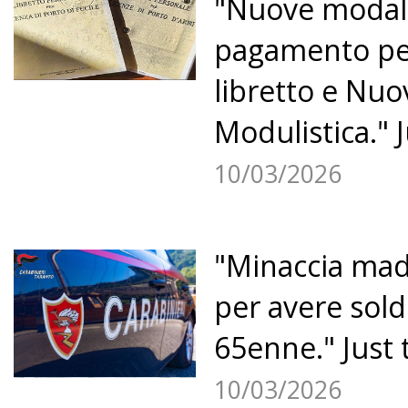
"Nuove modali
pagamento per
libretto e Nuo
«
25
26
27
28
29
Modulistica." J
30
31
32
33
34
35
10/03/2026
»
"Minaccia madr
per avere sold
65enne." Just 
10/03/2026