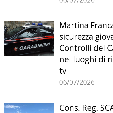
Martina Franc
sicurezza giova
Controlli dei C
nei luoghi di r
tv
06/07/2026
1
2
3
4
5
6
7
8
Cons. Reg. SC
9
10
11
»