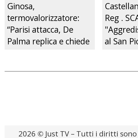
Ginosa,
Castella
termovalorizzatore:
Reg . SC
“Parisi attacca, De
"Aggredi
Palma replica e chiede
al San Pi
un confronto
pene cert
pubblico.” Just tv
zero.”
2026 © Just TV – Tutti i diritti sono