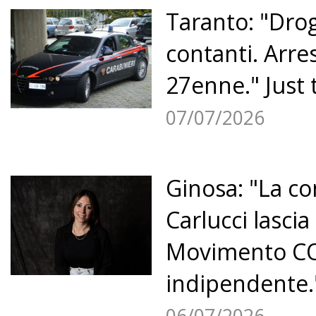
Taranto: "Dro
contanti. Arre
27enne." Just 
07/07/2026
Ginosa: "La co
Carlucci lascia 
Movimento CO
indipendente."
06/07/2026