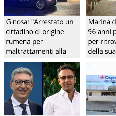
Ginosa: "Arrestato un
Marina d
cittadino di origine
96 anni 
rumena per
per ritrov
maltrattamenti alla
della sua
convivente." Just tv
Nonnina 
confusio
dalla Pol
Just tv