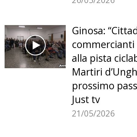
Ginosa: “Cittad
commercianti 
1
2
3
4
5
6
7
8
alla pista cicla
9
10
11
»
Martiri d’Unghe
prossimo passo
Just tv
21/05/2026