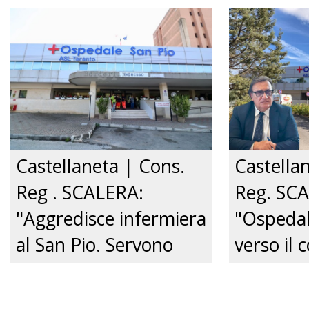
convivente." Just tv
Comitato
centro de
Just tv
Castellaneta | Cons.
Castella
Reg . SCALERA:
Reg. SC
"Aggredisce infermiera
"Ospedal
al San Pio. Servono
verso il c
pene certe e tolleranza
Governo 
zero.”
venga su