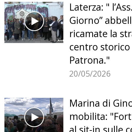
Laterza: " l’Ass
Giorno” abbell
ricamate la st
centro storico
Patrona."
20/05/2026
Marina di Gino
mobilita: "For
al sit-in sulle